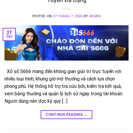
Tuyến Đa Dạng
POSTED ON
27 THÁNG 7, 2026
BY
ADMIN
27
Th7
Xổ số S666 mang đến không gian giải trí trực tuyến với
nhiều loại hình, khung giờ mở thưởng và cách lựa chọn
phong phú. Hệ thống hỗ trợ tra cứu lịch, kiểm tra kết quả,
xem bảng thưởng và quản lý lịch sử ngay trong tài khoản.
Người dùng nên đọc kỹ quy […]
CONTINUE READING
→