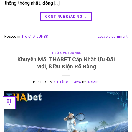
thống thống nhất, đồng […]
CONTINUE READING
→
Posted in
Trò Chơi JUN88
Leave a comment
TRÒ CHƠI JUN88
Khuyến Mãi THABET Cập Nhật Ưu Đãi
Mới, Điều Kiện Rõ Ràng
POSTED ON
1 THÁNG 8, 2026
BY
ADMIN
01
Th8