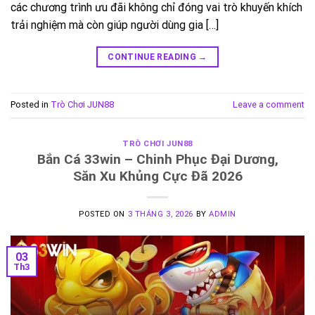
các chương trình ưu đãi không chỉ đóng vai trò khuyến khích
trải nghiệm mà còn giúp người dùng gia […]
CONTINUE READING
→
Posted in
Trò Chơi JUN88
Leave a comment
TRÒ CHƠI JUN88
Bắn Cá 33win – Chinh Phục Đại Dương,
Săn Xu Khủng Cực Đã 2026
POSTED ON
3 THÁNG 3, 2026
BY
ADMIN
03
Th3