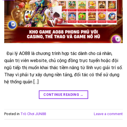
Đại lý AO88 là chương trình hợp tác dành cho cá nhân,
quản trị viên website, chủ cộng đồng trực tuyến hoặc đội
ngũ tiếp thị muốn khai thác tiềm năng từ lĩnh vực giải trí số.
Thay vì phải tự xây dựng nền tảng, đối tác có thể sử dụng
hệ thống quản […]
CONTINUE READING
→
Posted in
Trò Chơi JUN88
Leave a comment