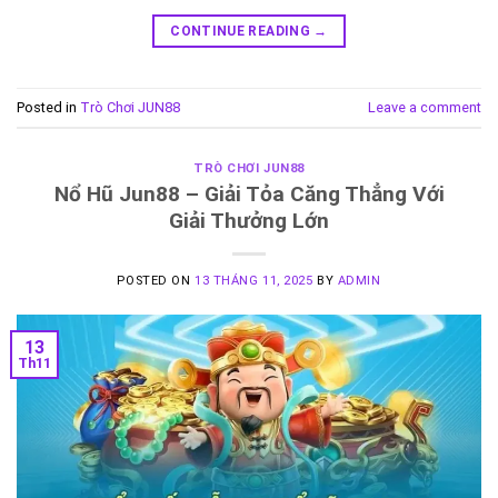
CONTINUE READING
→
Posted in
Trò Chơi JUN88
Leave a comment
TRÒ CHƠI JUN88
Nổ Hũ Jun88 – Giải Tỏa Căng Thẳng Với
Giải Thưởng Lớn
POSTED ON
13 THÁNG 11, 2025
BY
ADMIN
13
Th11