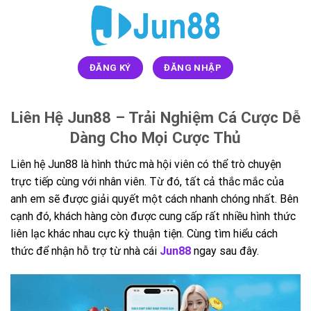
Skip
to
content
ĐĂNG KÝ
ĐĂNG NHẬP
Liên Hệ Jun88 – Trải Nghiệm Cá Cược Dễ
Dàng Cho Mọi Cược Thủ
Liên hệ Jun88 là hình thức mà hội viên có thể trò chuyện
trực tiếp cùng với nhân viên. Từ đó, tất cả thắc mắc của
anh em sẽ được giải quyết một cách nhanh chóng nhất. Bên
cạnh đó, khách hàng còn được cung cấp rất nhiều hình thức
liên lạc khác nhau cực kỳ thuận tiện. Cùng tìm hiểu cách
thức để nhận hỗ trợ từ nhà cái
Jun88
ngay sau đây.